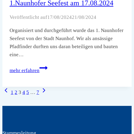
1.Naunhofer Seefest am 17.08.2024
Veröffentlicht auf
17/08/2024
21/08/2024
Organisiert und durchgeführt wurde das 1. Naunhofer
Seefest von der Stadt Naunhof. Wir als ansässige
Pfadfinder durften uns daran beteiligen und bauten
eine…
1.Naunhofer
mehr erfahren
Seefest
am
Seitennavigation
Vorherige
Nächste
17.08.2024
1
2
3
4
5
…
7
Seite
Seite
Stammesleitung