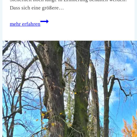
Dass sich eine größere…
1.Adventshaik
mehr erfahren
vom
29.11.
–
01.12.2024