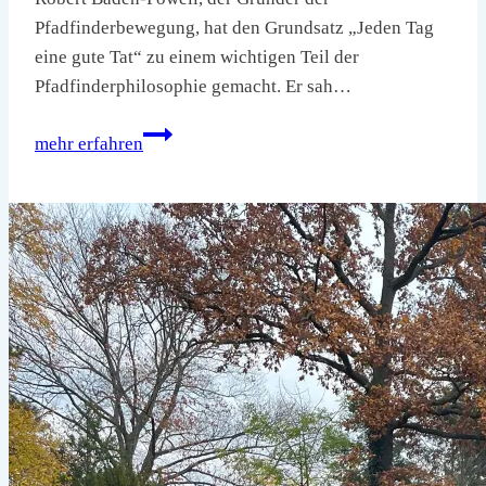
Pfadfinderbewegung, hat den Grundsatz „Jeden Tag
eine gute Tat“ zu einem wichtigen Teil der
Pfadfinderphilosophie gemacht. Er sah…
„Der
mehr erfahren
wahre
Weg
zum
Glück
ist,
andere
glücklich
zu
machen“
–
23.11.2024