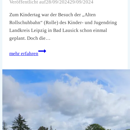
Veröffentlicht auf
28/09/2024
29/09/2024
Zum Kindertag war der Besuch der „Alten
Rollschuhbahn“ (Rolle) des Kinder- und Jugendring
Landkreis Leipzig in Bad Lausick schon einmal
geplant. Doch die…
Alte
mehr erfahren
Rollschuhbahn
in
Bad
Lausick
am
28.09.2024