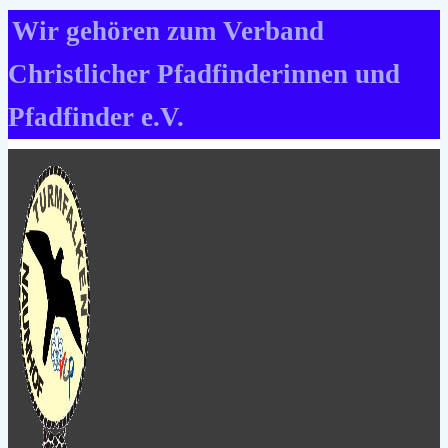
Zum
Wir gehören zum Verband
Inhalt
Christlicher Pfadfinderinnen und
springen
Pfadfinder e.V.