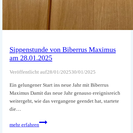
Sippenstunde von Biberrus Maximus
am 28.01.2025
Veröffentlicht auf
28/01/2025
30/01/2025
Ein gelungener Start ins neue Jahr mit Biberrus
Maximus Damit das neue Jahr genauso ereignisreich
weitergeht, wie das vergangene geendet hat, startete
die…
Sippenstunde
mehr erfahren
von