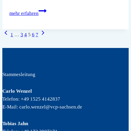
Gruppenstunde
mehr erfahren
am
06.05.2023
Seitennavigation
Vorherige
Nächste
mit
1
…
3
4
5
6
7
Seite
Seite
anschließenden
Mittelaltermarkt
Stammesleitung
Carlo Wenzel
Telefon: +49 1525 4142837
E-Mail: carlo.wenzel@vcp-sachsen.de
Tobias Jahn