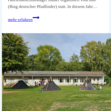
(Ring deutscher Pfadfinder) statt. In diesem Jahr…
Fabla
mehr erfahren
Schloss
Gersdorf
11.10.
–
15.10.2023