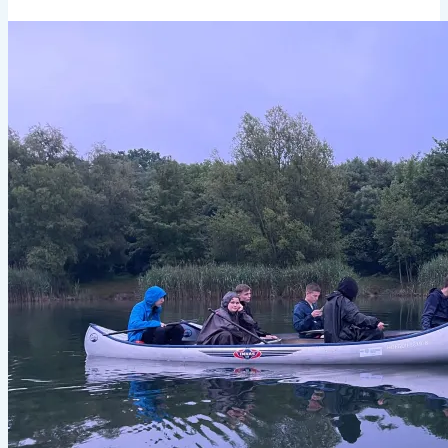
Markleeberger
See
–
01.07.2023