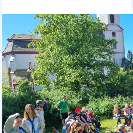
–
Kanutour
–
Leipziger
Wasserwege
06.06.2023