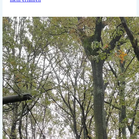
Jahre
VCP
u.
33
Jahre
VCP
Land
Sachsen