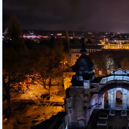
GUTE
TAT!
–
18.11.2023