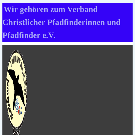
Zum
Wir gehören zum Verband
Inhalt
Christlicher Pfadfinderinnen und
springen
Pfadfinder e.V.