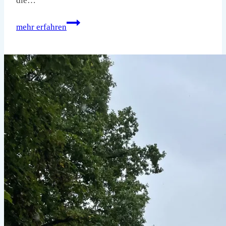
die…
Wir
mehr erfahren
Haiken
zum
Kletterwald
–
28.10.2023