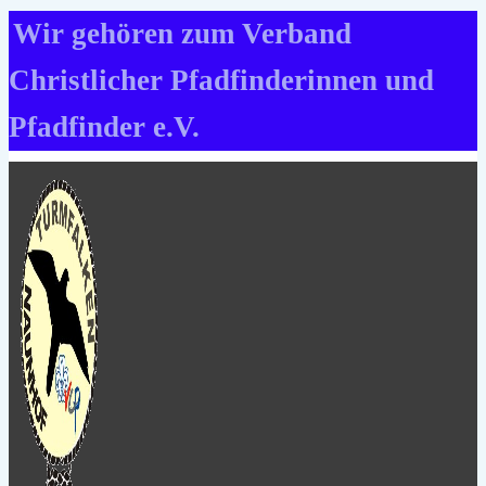
Zum
Wir gehören zum Verband
Inhalt
Christlicher Pfadfinderinnen und
springen
Pfadfinder e.V.