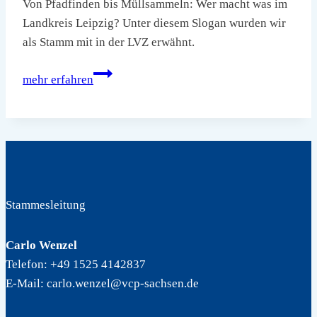
Von Pfadfinden bis Müllsammeln: Wer macht was im
Landkreis Leipzig? Unter diesem Slogan wurden wir
als Stamm mit in der LVZ erwähnt.
Leipziger
mehr erfahren
Volkszeitung
–
Artikel
/
14.02.2024
Stammesleitung
Carlo Wenzel
Telefon: +49 1525 4142837
E-Mail: carlo.wenzel@vcp-sachsen.de